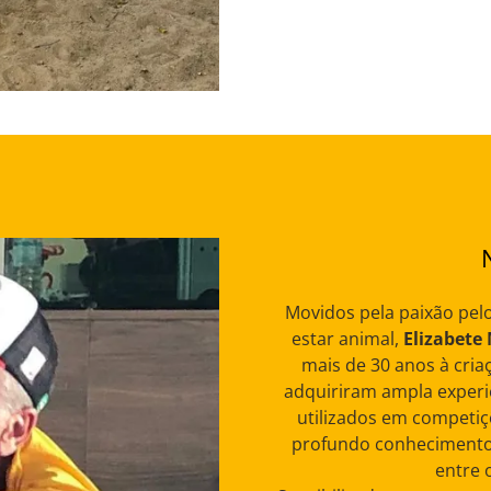
Movidos pela paixão pel
estar animal,
Elizabete
mais de 30 anos à criaç
adquiriram ampla experi
utilizados em competiç
profundo conhecimento 
entre 