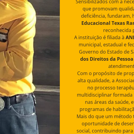
Sensibilizados com a nec
que promovam qualida
deficiência, fundaram, 
Educacional Texas Ra
reconhecida p
A instituição é filiada à
AND
municipal, estadual e f
Governo do Estado de S
dos Direitos da Pessoa
atendiment
Com o propósito de pro
alta qualidade, a Associa
no processo terapêu
multidisciplinar formada 
nas áreas da saúde, 
programas de habilitaçã
Mais do que um método t
oportunidade de desenv
social, contribuindo par