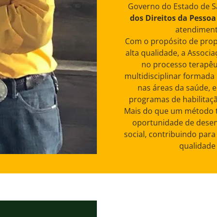
Governo do Estado de S
dos Direitos da Pessoa
atendiment
Com o propósito de pro
alta qualidade, a Associa
no processo terapêu
multidisciplinar formada 
nas áreas da saúde, 
programas de habilitaçã
Mais do que um método t
oportunidade de desenv
social, contribuindo par
qualidade 