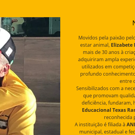
Movidos pela paixão pel
estar animal,
Elizabete
mais de 30 anos à criaç
adquiriram ampla experi
utilizados em competiç
profundo conhecimento 
entre 
Sensibilizados com a nec
que promovam qualida
deficiência, fundaram, 
Educacional Texas Ra
reconhecida p
A instituição é filiada à
AND
municipal, estadual e f